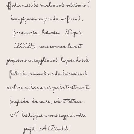
effectue aussi les ravalements exterieurs (
hors pignons ou grandes surfaces ) ,
ferronneries , boiseries . Depuis
2025 , nous sommes deux et
proposons en supplément , la pose de sols
flottants , rénovations des huisseries et
escaliers en bois ainsi que les traitements
fongicides des murs , sols et toitures .
N ' hesitez pas a nous suggerer votre
projet . A Bientot !