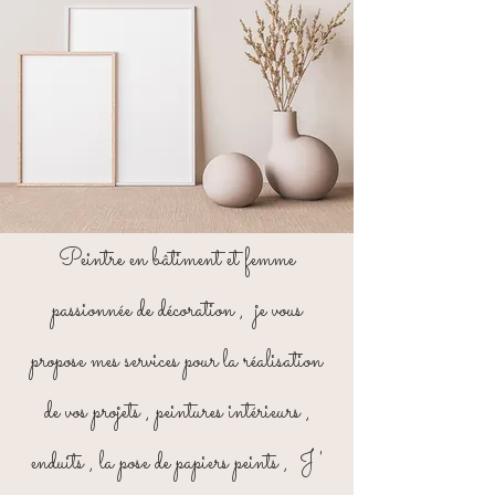
Peintre en bâtiment et femme
passionnée de décoration , je vous
propose mes services pour la réalisation
de vos projets , peintures intérieurs ,
enduits , la pose de papiers peints , J '