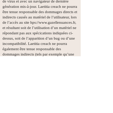
de virus et avec un navigateur de dernière
génération mis-à-jour. Laetitia creach ne pourra
être tenue responsable des dommages directs et
indirects causés au matériel de l’utilisateur, lors
de l’accès au site hps://
www.gazellenuances.fr
,
et résultant soit de l’utilisation d’un matériel ne
répondant pas aux spécications indiquées ci-
dessus, soit de l’apparition d’un bug ou d’une
incompatibilité. Laetitia creach ne pourra
également être tenue responsable des
dommages indirects (tels par exemple qu’une
perte de marché ou perte d’une chance)
consécutifs à l’utilisation du site
hps://
www.gazellenuances.fr
. Des espaces
interactifs (possibilité de poser des questions
dans l’espace contact) sont à la disposition des
utilisateurs. Laetitia creach se réserve le droit de
supprimer, sans mise en demeure préalable,tout
contenu déposé dans cet espace qui
contreviendrait à la législation applicable en
France, en particulier aux dispositions relatives
à la protection des données. Le cas échéant,